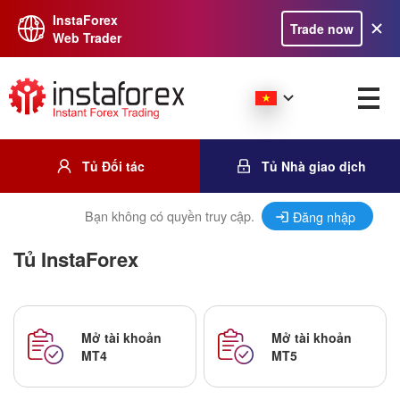
InstaForex
Trade now
Web Trader
Tủ Đối tác
Tủ Nhà giao dịch
Bạn không có quyền truy cập.
Đăng nhập
Tủ InstaForex
Mở tài khoản
Mở tài khoản
MT4
MT5