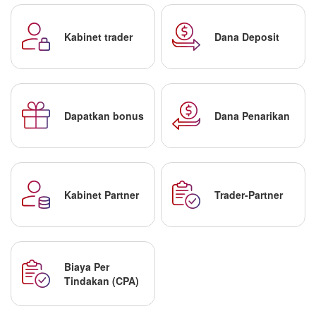
Kabinet trader
Dana Deposit
Dapatkan bonus
Dana Penarikan
Kabinet Partner
Trader-Partner
Biaya Per
Tindakan (CPA)