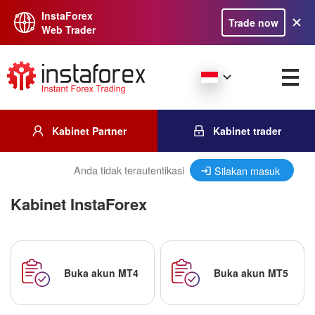
InstaForex
Trade now
Web Trader
Kabinet Partner
Kabinet trader
Anda tidak terautentikasi
Silakan masuk
Kabinet InstaForex
Buka akun MT4
Buka akun MT5