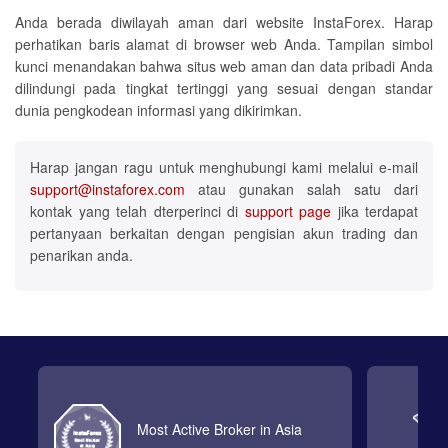
Anda berada diwilayah aman dari website InstaForex. Harap
perhatikan baris alamat di browser web Anda. Tampilan simbol
kunci menandakan bahwa situs web aman dan data pribadi Anda
dilindungi pada tingkat tertinggi yang sesuai dengan standar
dunia pengkodean informasi yang dikirimkan.
Harap jangan ragu untuk menghubungi kami melalui e-mail
support@instaforex.com
atau gunakan salah satu dari
kontak yang telah dterperinci di
support page
jika terdapat
pertanyaan berkaitan dengan pengisian akun trading dan
penarikan anda.
Most Active Broker in Asia