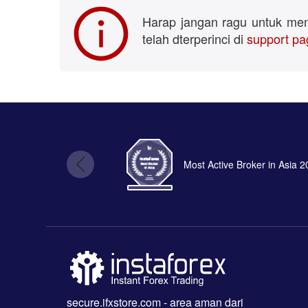
Harap jangan ragu untuk men
telah dterperinci di
support pa
Most Active Broker in Asia 
secure.ifxstore.com
- area aman dari