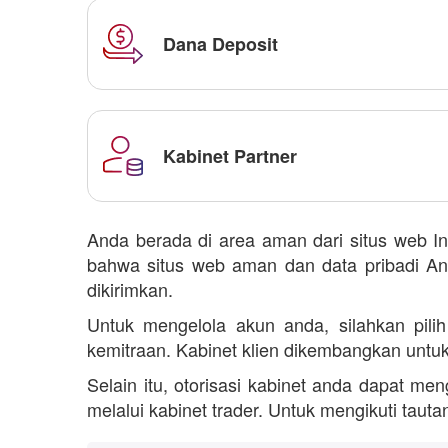
Dana Deposit
Kabinet Partner
Anda berada di area aman dari situs web I
bahwa situs web aman dan data pribadi And
dikirimkan.
Untuk mengelola akun anda, silahkan pilih
kemitraan. Kabinet klien dikembangkan untu
Selain itu, otorisasi kabinet anda dapat me
melalui kabinet trader. Untuk mengikuti taut