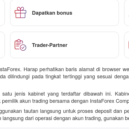
Dapatkan bonus
Trader-Partner
nstaForex. Harap perhatikan baris alamat di browser 
a dilindungi pada tingkat tertinggi yang sesuai deng
 satu jenis kabinet yang terdaftar dibawah ini. Kabin
k pemilik akun trading bersama dengan InstaForex Com
nggunakan tautan langsung untuk proses deposit dan pe
an langsung dari operasi dengan akun trading, gunakan b